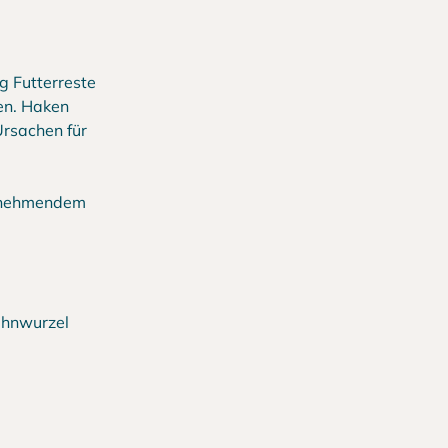
g Futterreste
en. Haken
Ursachen für
zunehmendem
Zahnwurzel