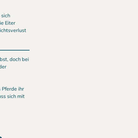
 sich
e Eiter
ichtsverlust
bst, doch bei
der
 Pferde ihr
ss sich mit