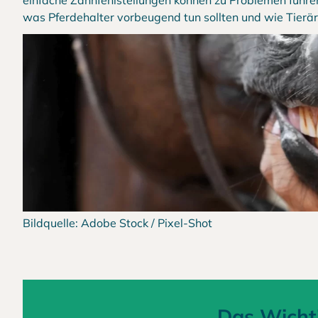
einfache Zahnfehlstellungen können zu Problemen führ
was Pferdehalter vorbeugend tun sollten und wie Tierä
Bildquelle: Adobe Stock / Pixel-Shot
Das Wichti