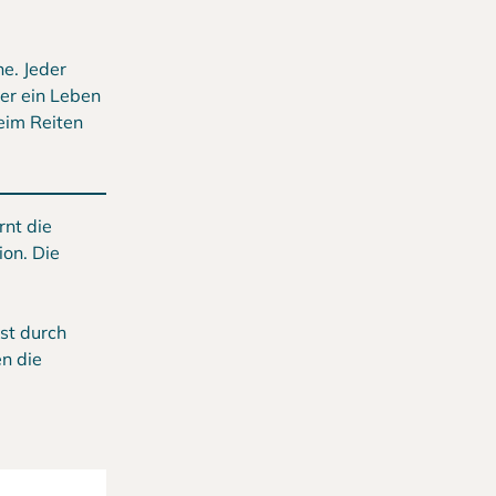
e. Jeder
er ein Leben
eim Reiten
rnt die
ion. Die
st durch
n die