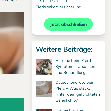
me haben,
Die PETPROTECT
Tierkrankenversicherung
Jetzt abschließen
Weitere Beiträge:
Hufrehe beim Pferd –
Symptome, Ursachen
und Behandlung
Osteochondrose beim
Pferd – Was steckt
hinter dem gefürchteten
Gelenkchip?
Die wichtigsten