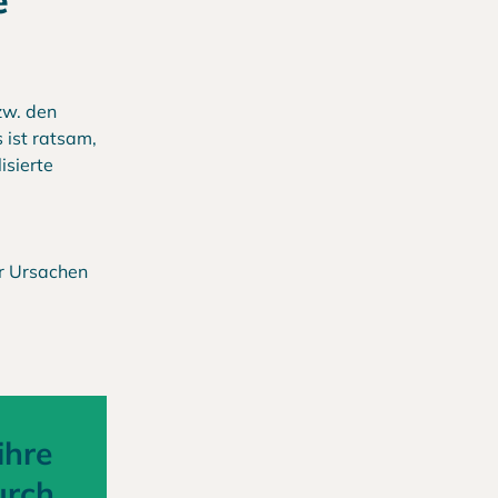
e
zw. den
 ist ratsam,
isierte
er Ursachen
ihre
urch